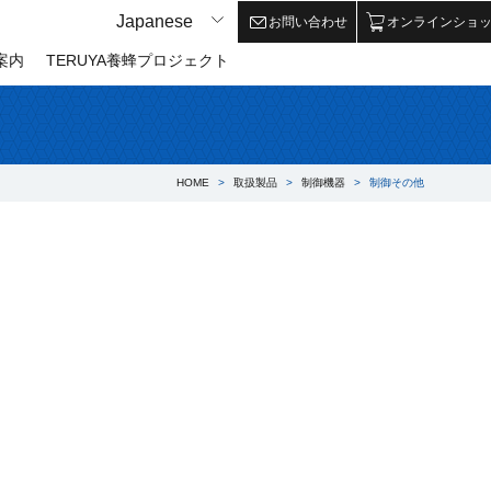
Japanese
Japanese
お問い合わせ
オンラインショ
案内
TERUYA養蜂プロジェクト
HOME
取扱製品
制御機器
制御その他