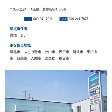
〒350-1124 埼玉県川越市新宿町6-3-6
049-241-7911
049-241-7877
TEL
FAX
拠点責任者
川畑 勇介
主な担当地域
川越市、ふじみ野市、狭山市、坂戸市、所沢市、東松山
市、日高市、入間市、比企郡、秩父市