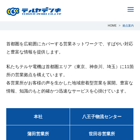
Japa
拠点案内
HOME
拠点案内
首都圏を広範囲にカバーする営業ネットワークで、すばやい対応
と豊富な情報を提供します。
私たちテルヤ電機は首都圏エリア（東京、神奈川、埼玉）に11箇
所の営業拠点を構えています。
各営業所がお客様の声を生かした地域密着型営業を展開。豊富な
情報、知識のもと的確かつ迅速なサービスを心掛けています。
本社
八王子物流センター
蒲田営業所
世田谷営業所