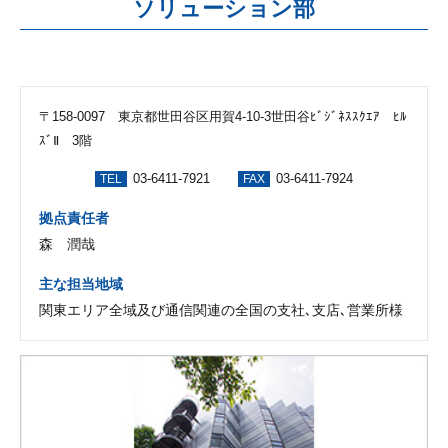
ソリューション部
〒158-0097 東京都世田谷区用賀4-10-3世田谷ﾋﾞｼﾞﾈｽｽｸｴｱ ﾋﾙ
ｽﾞⅡ 3階
03-6411-7921
03-6411-7924
TEL
FAX
拠点責任者
森 潤哉
主な担当地域
関東エリア全域及び通信関連の全国の支社､支店､営業所様